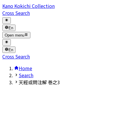
Kano Kokichi Collection
Cross Search
En
Open menu
En
Cross Search
Home
Search
天經或問注解 巻之3