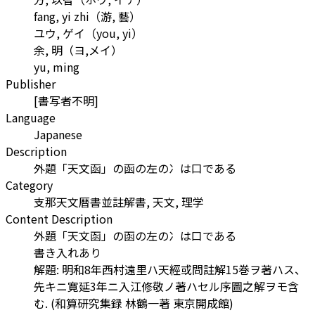
fang, yi zhi
（
游, 藝
）
ユウ, ゲイ
（
you, yi
）
余, 明
（
ヨ,メイ
）
yu, ming
Publisher
[書写者不明]
Language
Japanese
Description
外題「天文函」の函の左の冫は口である
Category
支那天文暦書並註解書, 天文, 理学
Content Description
外題「天文函」の函の左の冫は口である
書き入れあり
解題: 明和8年西村遠里ハ天經或問註解15巻ヲ著ハス、
先キニ寛延3年ニ入江修敬ノ著ハセル序圖之解ヲモ含
む. (和算研究集録 林鶴一著 東京開成館)