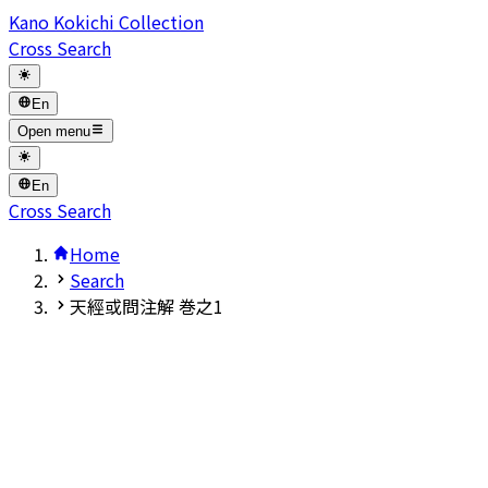
Kano Kokichi Collection
Cross Search
En
Open menu
En
Cross Search
Home
Search
天經或問注解 巻之1