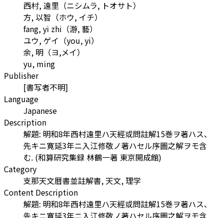
西村, 遠里
（
ニシムラ, トオサト
）
方, 以智
（
ホウ, イチ
）
fang, yi zhi
（
游, 藝
）
ユウ, ゲイ
（
you, yi
）
余, 明
（
ヨ,メイ
）
yu, ming
Publisher
[書写者不明]
Language
Japanese
Description
解題: 明和8年西村遠里ハ天經或問註解15巻ヲ著ハス、
先キニ寛延3年ニ入江修敬ノ著ハセル序圖之解ヲモ含
む. (和算研究集録 林鶴一著 東京開成館)
Category
支那天文暦書並註解書, 天文, 理学
Content Description
解題: 明和8年西村遠里ハ天經或問註解15巻ヲ著ハス、
先キニ寛延3年ニ入江修敬ノ著ハセル序圖之解ヲモ含