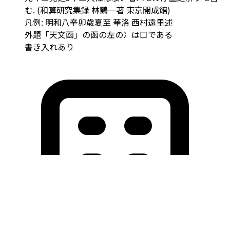
む. (和算研究集録 林鶴一著 東京開成館)
凡例: 明和八辛卯歳夏至 華洛 西村遠里述
外題「天文函」の函の左の冫は口である
書き入れあり