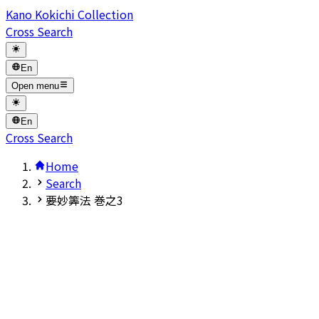
Kano Kokichi Collection
Cross Search
En
Open menu
En
Cross Search
Home
Search
要妙筭法 巻之3