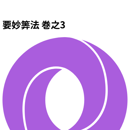
要妙筭法 巻之3