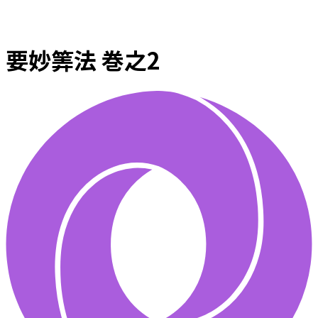
要妙筭法 巻之2