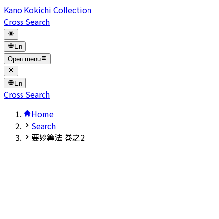
Kano Kokichi Collection
Cross Search
En
Open menu
En
Cross Search
Home
Search
要妙筭法 巻之2