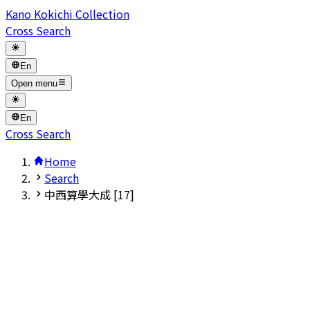
Kano Kokichi Collection
Cross Search
En
Open menu
En
Cross Search
Home
Search
中西算學大成 [17]