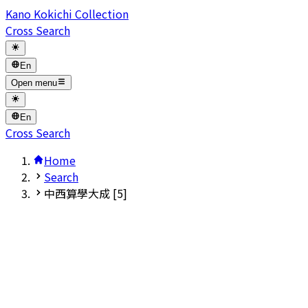
Kano Kokichi Collection
Cross Search
En
Open menu
En
Cross Search
Home
Search
中西算學大成 [5]