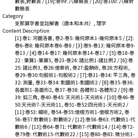
數表,對數表 / [19]:巻99: 八線簡表 / [20]:巻100: 八線對
數簡表
Category
支那算学書並註解書（唐本和本共）, 理学
Content Description
[1]:巻1: 河圖洛書, 巻2-巻5: 幾何原本1-幾何原本5 / [2]:
巻6-巻8: 幾何原本巻6-巻8 / [3]:巻9-巻13: 幾何原本巻9-
巻13 / [4]:巻14-巻17: 幾何原本巻14-巻17 / [5]:巻18-巻
22 : 筆算1-筆算5, 巻23-巻24: 諸比例1-諸比例2 / [6]:巻
25: 諸比例3, 巻26:借衰術, 巻27:盈朒術, 巻28:方程術,
巻29-巻30:句股術1-句股術2 / [7]:巻31-巻34: 平三角, 巻
32: 測量, 巻33-巻34: 割圜術1-割圜術2 / [8]:巻35-巻36:
各面形1-各面形2, 巻37-巻38: 各體形1-各體形2 / [9]:巻
39: 弧三角, 巻40-巻45: 天元術1-天元術6 / [10]:巻46-巻
50:天元術7-天元術11, 巻51-巻52:四元術1-天元術2 /
[11]:巻53: 綴術, 巻54-巻55:借根方術1-借根方術2, 巻
56-巻57:對數術1-對數術2 / [12]:巻58-巻63: 代數術1-代
數術6 / [13]:巻64-巻71: 代數術7-代數術14 / [14]:巻72-
巻79巻: 代數術15-代數術22 / [15]:巻80-巻83: 微分術1-