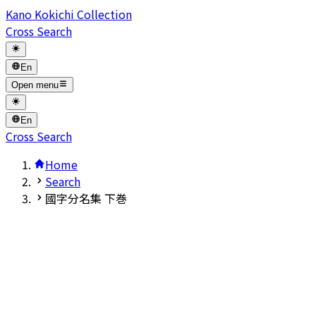
Kano Kokichi Collection
Cross Search
En
Open menu
En
Cross Search
Home
Search
國字分名集 下巻