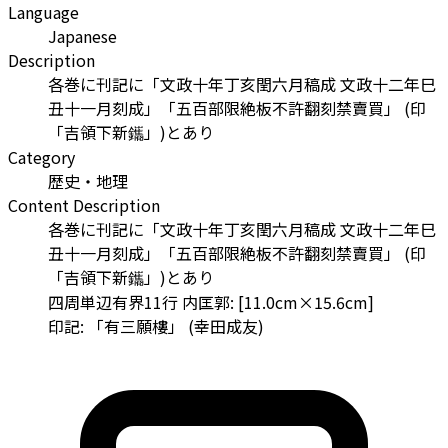
Language
Japanese
Description
各巻に刊記に「文政十年丁亥閏六月稿成 文政十二年巳
丑十一月刻成」「五百部限絶板不許翻刻禁賣買」 (印
「吉領下新鑴」)とあり
Category
歴史・地理
Content Description
各巻に刊記に「文政十年丁亥閏六月稿成 文政十二年巳
丑十一月刻成」「五百部限絶板不許翻刻禁賣買」 (印
「吉領下新鑴」)とあり
四周単辺有界11行 内匡郭: [11.0cm×15.6cm]
印記: 「有三願樓」 (幸田成友)