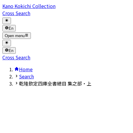
Kano Kokichi Collection
Cross Search
En
Open menu
En
Cross Search
Home
Search
乾隆欽定四庫全書總目 集之部・上