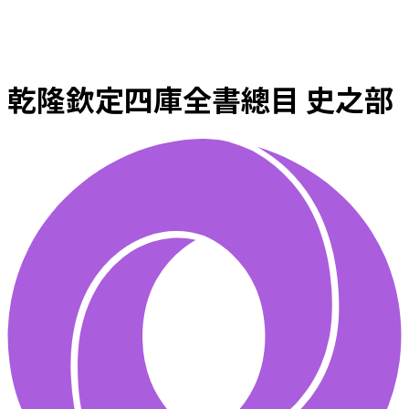
乾隆欽定四庫全書總目 史之部