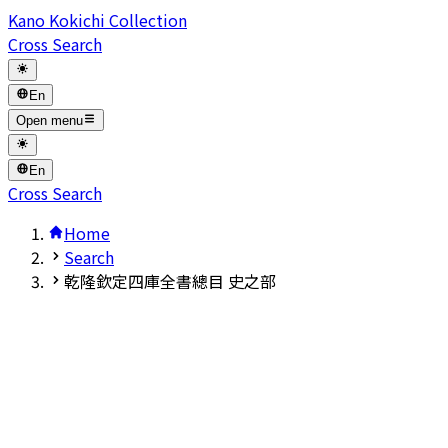
Kano Kokichi Collection
Cross Search
En
Open menu
En
Cross Search
Home
Search
乾隆欽定四庫全書總目 史之部