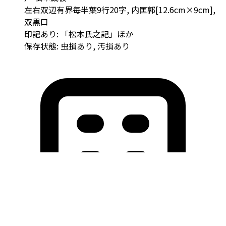
左右双辺有界毎半葉9行20字, 内匡郭[12.6cm×9cm],
双黒口
印記あり: 「松本氏之記」ほか
保存状態: 虫損あり, 汚損あり