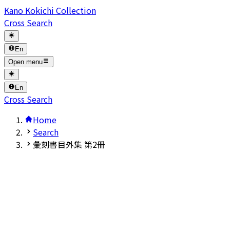
Kano Kokichi Collection
Cross Search
En
Open menu
En
Cross Search
Home
Search
彙刻書目外集 第2冊