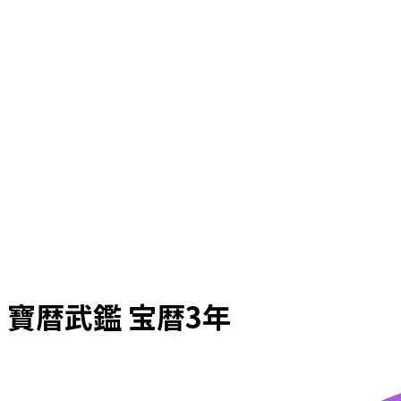
寶暦武鑑 宝暦3年