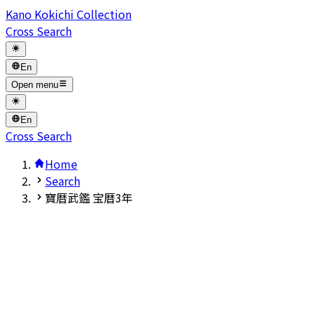
Kano Kokichi Collection
Cross Search
En
Open menu
En
Cross Search
Home
Search
寶暦武鑑 宝暦3年