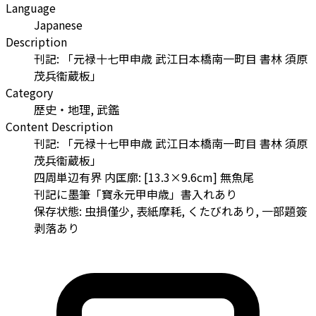
Language
Japanese
Description
刊記: 「元禄十七甲申歳 武江日本橋南一町目 書林 須原
茂兵衞蔵板」
Category
歴史・地理, 武鑑
Content Description
刊記: 「元禄十七甲申歳 武江日本橋南一町目 書林 須原
茂兵衞蔵板」
四周単辺有界 内匡廓: [13.3×9.6cm] 無魚尾
刊記に墨筆「寶永元甲申歳」書入れあり
保存状態: 虫損僅少, 表紙摩耗, くたびれあり, 一部題簽
剥落あり