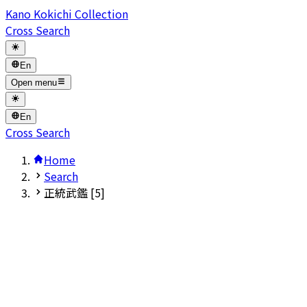
Kano Kokichi Collection
Cross Search
En
Open menu
En
Cross Search
Home
Search
正統武鑑 [5]