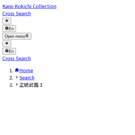
Kano Kokichi Collection
Cross Search
En
Open menu
En
Cross Search
Home
Search
正統武鑑 3