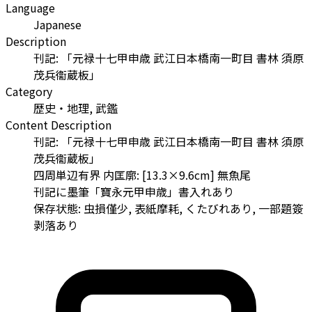
Language
Japanese
Description
刊記: 「元禄十七甲申歳 武江日本橋南一町目 書林 須原
茂兵衞蔵板」
Category
歴史・地理, 武鑑
Content Description
刊記: 「元禄十七甲申歳 武江日本橋南一町目 書林 須原
茂兵衞蔵板」
四周単辺有界 内匡廓: [13.3×9.6cm] 無魚尾
刊記に墨筆「寶永元甲申歳」書入れあり
保存状態: 虫損僅少, 表紙摩耗, くたびれあり, 一部題簽
剥落あり