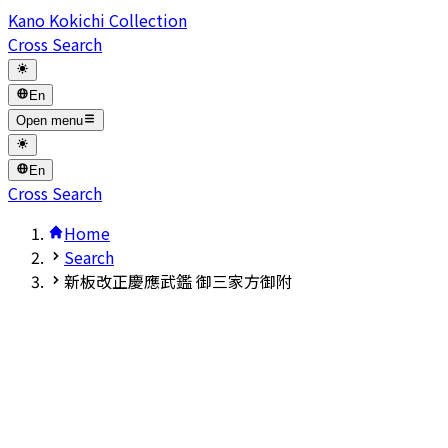
Kano Kokichi Collection
Cross Search
En
Open menu
En
Cross Search
Home
Search
新板改正慶應武鑑 御三家方御附