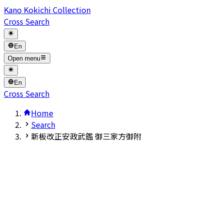
Kano Kokichi Collection
Cross Search
En
Open menu
En
Cross Search
Home
Search
新板改正安政武鑑 御三家方御附