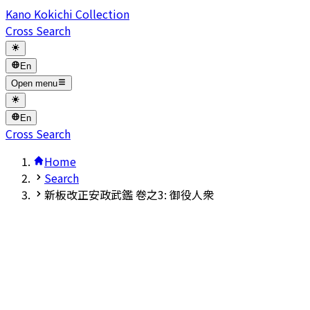
Kano Kokichi Collection
Cross Search
En
Open menu
En
Cross Search
Home
Search
新板改正安政武鑑 卷之3: 御役人衆