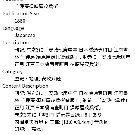
千鍾房須原屋茂兵衛
Publication Year
1860
Language
Japanese
Description
刊記: 卷之3に「安政七庚申年 日本橋通壹町目 江府書
林 千鍾房 須原屋茂兵衛藏版」, 附巻に「安政七歳庚申
正月 江戸日本橋南壹町目 須原屋茂兵衛」
Category
歴史・地理, 安政武鑑
Content Description
刊記: 卷之3に「安政七庚申年 日本橋通壹町目 江府書
林 千鍾房 須原屋茂兵衛藏版」, 附巻に「安政七歳庚申
正月 江戸日本橋南壹町目 須原屋茂兵衛」
卷之3末に「書肆千鍾房畧目録」8丁あり
四周単辺有界 内匡廓: [13.0×9.4cm] 無魚尾
印記: 「高橋」