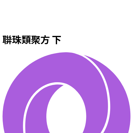
聨珠類聚方 下