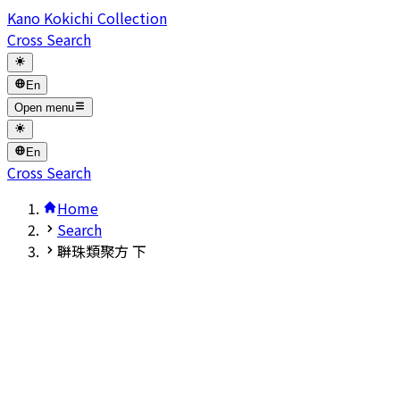
Kano Kokichi Collection
Cross Search
En
Open menu
En
Cross Search
Home
Search
聨珠類聚方 下