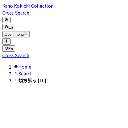
Kano Kokichi Collection
Cross Search
En
Open menu
En
Cross Search
Home
Search
類方纂考 [10]