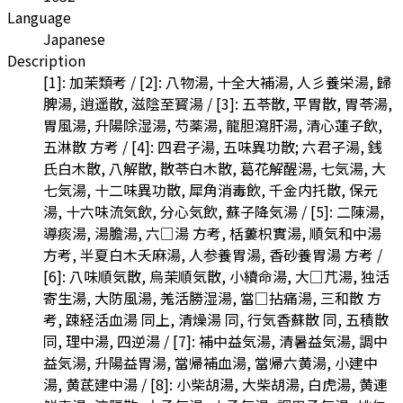
Language
Japanese
Description
[1]: 加茉類考 / [2]: 八物湯, 十全大補湯, 人彡養栄湯, 歸
脾湯, 逍遥散, 滋陰至寳湯 / [3]: 五苓散, 平胃散, 胃苓湯,
胃風湯, 升陽除湿湯, 芍薬湯, 龍胆瀉肝湯, 清心蓮子飲,
五淋散 方考 / [4]: 四君子湯, 五味異功散; 六君子湯, 銭
氏白木散, 八解散, 散苓白木散, 葛花解醒湯, 七気湯, 大
七気湯, 十二味異功散, 犀角消毒飲, 千金内托散, 保元
湯, 十六味流気飲, 分心気飲, 蘇子降気湯 / [5]: 二陳湯,
導痰湯, 湯膽湯, 六□湯 方考, 栝蔞枳實湯, 順気和中湯
方考, 半夏白木夭麻湯, 人参養胃湯, 香砂養胃湯 方考 /
[6]: 八味順気散, 烏茉順気散, 小續命湯, 大□芁湯, 独活
寄生湯, 大防風湯, 羗活勝湿湯, 當□拈痛湯, 三和散 方
考, 踈経活血湯 同上, 清燥湯 同, 行気香蘇散 同, 五積散
同, 理中湯, 四逆湯 / [7]: 補中益気湯, 清暑益気湯, 調中
益気湯, 升陽益胃湯, 當帰補血湯, 當帰六黄湯, 小建中
湯, 黄茋建中湯 / [8]: 小柴胡湯, 大柴胡湯, 白虎湯, 黄連