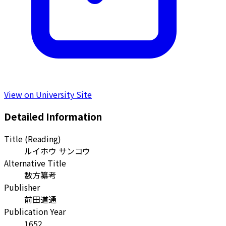
View on University Site
Detailed Information
Title (Reading)
ルイホウ サンコウ
Alternative Title
数方纂考
Publisher
前田道通
Publication Year
1652