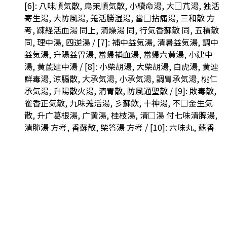
[6]: 八味順気散, 烏茉順気散, 小續命湯, 大□芁湯, 独活
寄生湯, 大防風湯, 羗活勝湿湯, 當□拈痛湯, 三和散 方
考, 踈経活血湯 同上, 清燥湯 同, 行気香蘇散 同, 五積散
同, 理中湯, 四逆湯 / [7]: 補中益気湯, 清暑益気湯, 調中
益気湯, 升陽益胃湯, 當帰補血湯, 當帰六黄湯, 小建中
湯, 黄茋建中湯 / [8]: 小柴胡湯, 大柴胡湯, 白虎湯, 黄連
鮮毒湯, 涼膈散, 大承気湯, 小承気湯, 調胃承気湯, 桃仁
承気湯, 升陽散火湯, 清胃散, 防風通聖散 / [9]: 敗毒散,
雀香正気散, 九味羗活湯, 彡蘇飲, 十神湯, 不□金生気
散, 升广葛根湯, 广黄湯, 桂枝湯, 清□湯 付七味清脾湯,
清肺湯 方考, 香蘇散, 柴答湯 方考 / [10]: 六味丸, 蘇香
圓, 安神散, 朱砂安神丸, 拘龍丸, □痰丸, □湯吐法, 保和
丸, 枳實導滞丸, 潤腸丸, 荷□散, 黒神散
墨、朱墨の書き入れあり
虫損あり