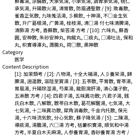
鮮毒湯, 涼膈散, 大承気湯, 小承気湯, 調胃承気湯, 桃仁
承気湯, 升陽散火湯, 清胃散, 防風通聖散 / [9]: 敗毒散,
雀香正気散, 九味羗活湯, 彡蘇飲, 十神湯, 不□金生気
散, 升广葛根湯, 广黄湯, 桂枝湯, 清□湯 付七味清脾湯,
清肺湯 方考, 香蘇散, 柴答湯 方考 / [10]: 六味丸, 蘇香
圓, 安神散, 朱砂安神丸, 拘龍丸, □痰丸, □湯吐法, 保和
丸, 枳實導滞丸, 潤腸丸, 荷□散, 黒神散
Category
医学
Content Description
[1]: 加茉類考 / [2]: 八物湯, 十全大補湯, 人彡養栄湯, 歸
脾湯, 逍遥散, 滋陰至寳湯 / [3]: 五苓散, 平胃散, 胃苓湯,
胃風湯, 升陽除湿湯, 芍薬湯, 龍胆瀉肝湯, 清心蓮子飲,
五淋散 方考 / [4]: 四君子湯, 五味異功散; 六君子湯, 銭
氏白木散, 八解散, 散苓白木散, 葛花解醒湯, 七気湯, 大
七気湯, 十二味異功散, 犀角消毒飲, 千金内托散, 保元
湯, 十六味流気飲, 分心気飲, 蘇子降気湯 / [5]: 二陳湯,
導痰湯, 湯膽湯, 六□湯 方考, 栝蔞枳實湯, 順気和中湯
方考, 半夏白木夭麻湯, 人参養胃湯, 香砂養胃湯 方考 /