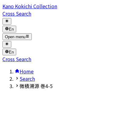
Kano Kokichi Collection
Cross Search
En
Open menu
En
Cross Search
Home
Search
微積溯源 巻4-5