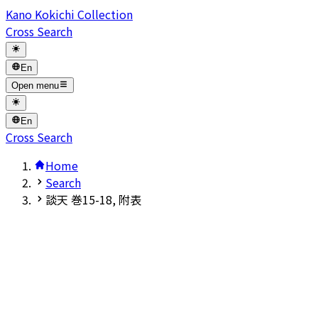
Kano Kokichi Collection
Cross Search
En
Open menu
En
Cross Search
Home
Search
談天 巻15-18, 附表