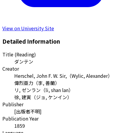
View on University Site
Detailed Information
Title (Reading)
ダンテン
Creator
Herschel, John F. W. Sir,
（
Wylic, Alexander
）
偉烈亜力
（
李, 善蘭
）
リ, ゼンラン
（
li, shan lan
）
徐, 建寅
（
ジョ, ケンイン
）
Publisher
[出版者不明]
Publication Year
1859
Language