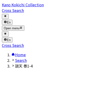
Kano Kokichi Collection
Cross Search
En
Open menu
En
Cross Search
Home
Search
談天 巻1-4