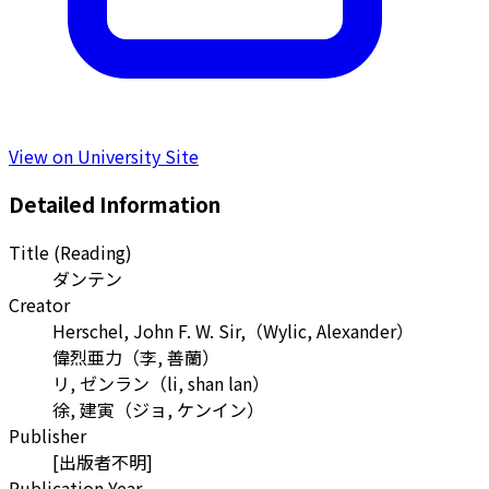
View on University Site
Detailed Information
Title (Reading)
ダンテン
Creator
Herschel, John F. W. Sir,
（
Wylic, Alexander
）
偉烈亜力
（
李, 善蘭
）
リ, ゼンラン
（
li, shan lan
）
徐, 建寅
（
ジョ, ケンイン
）
Publisher
[出版者不明]
Publication Year