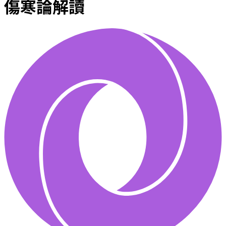
傷寒論解讀