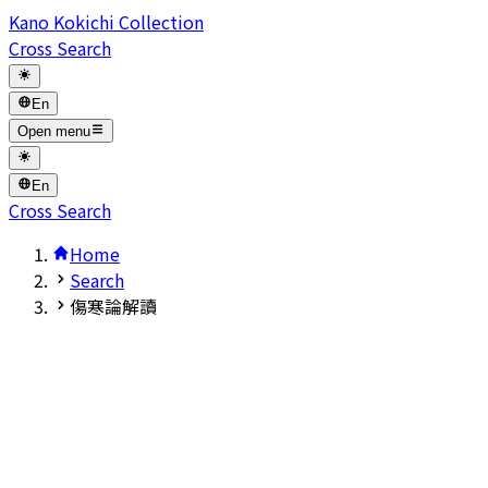
Kano Kokichi Collection
Cross Search
En
Open menu
En
Cross Search
Home
Search
傷寒論解讀