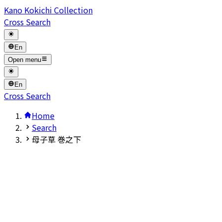
Kano Kokichi Collection
Cross Search
En
Open menu
En
Cross Search
Home
Search
母子草 巻之下