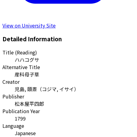
View on University Site
Detailed Information
Title (Reading)
ハハコグサ
Alternative Title
産科母子草
Creator
児島, 頤斎
（
コジマ, イサイ
）
Publisher
松本屋平四郎
Publication Year
1799
Language
Japanese