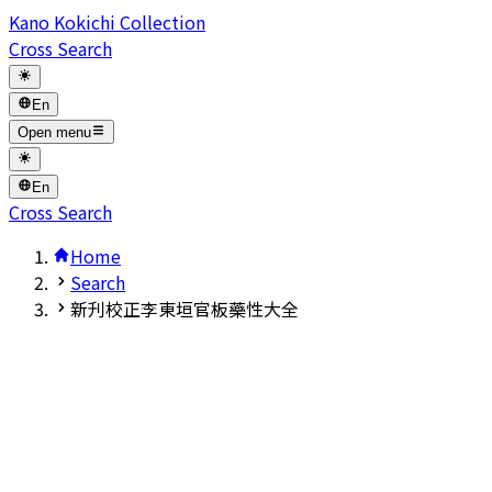
Kano Kokichi Collection
Cross Search
En
Open menu
En
Cross Search
Home
Search
新刋校正李東垣官板藥性大全