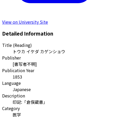
View on University Site
Detailed Information
Title (Reading)
トウカ イケダ カゲンショウ
Publisher
[書写者不明]
Publication Year
1853
Language
Japanese
Description
印記:「倉俣蔵書」
Category
医学