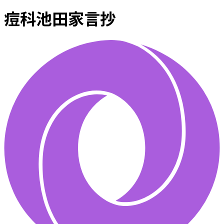
痘科池田家言抄