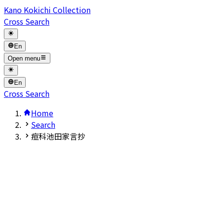
Kano Kokichi Collection
Cross Search
En
Open menu
En
Cross Search
Home
Search
痘科池田家言抄