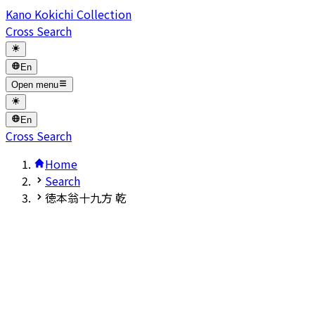
Kano Kokichi Collection
Cross Search
En
Open menu
En
Cross Search
Home
Search
徳本翁十九方 乾