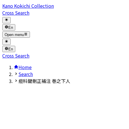
Kano Kokichi Collection
Cross Search
En
Open menu
En
Cross Search
Home
Search
痘科鍵刪正補注 巻之下人