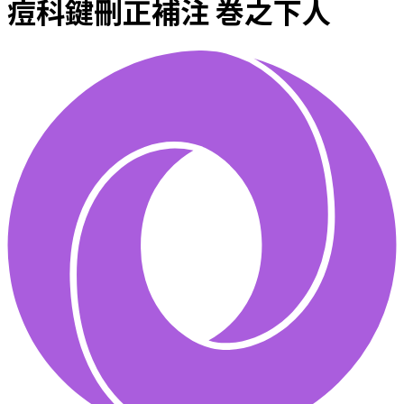
痘科鍵刪正補注 巻之下人