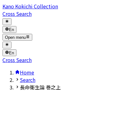
Kano Kokichi Collection
Cross Search
En
Open menu
En
Cross Search
Home
Search
長命衛生論 巻之上