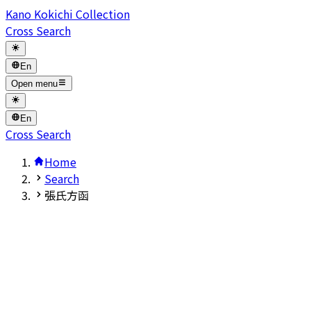
Kano Kokichi Collection
Cross Search
En
Open menu
En
Cross Search
Home
Search
張氏方函