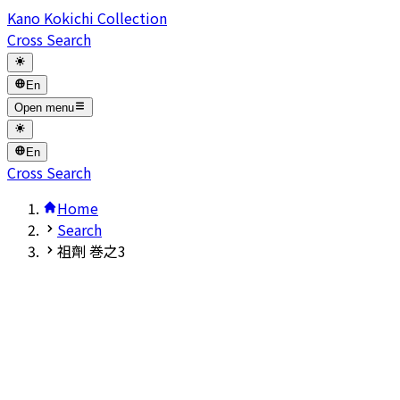
Kano Kokichi Collection
Cross Search
En
Open menu
En
Cross Search
Home
Search
祖劑 巻之3