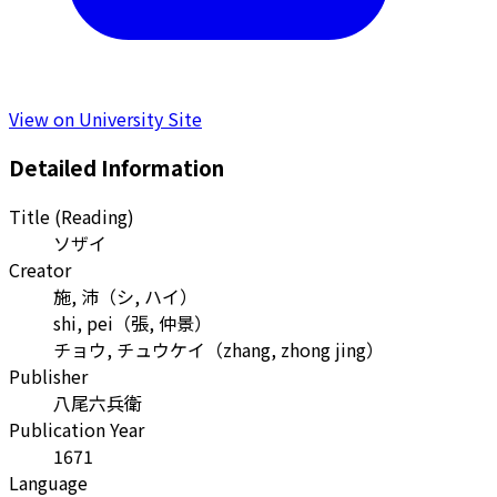
View on University Site
Detailed Information
Title (Reading)
ソザイ
Creator
施, 沛
（
シ, ハイ
）
shi, pei
（
張, 仲景
）
チョウ, チュウケイ
（
zhang, zhong jing
）
Publisher
八尾六兵衛
Publication Year
1671
Language