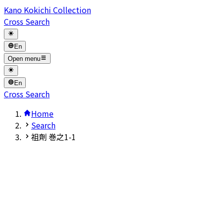
Kano Kokichi Collection
Cross Search
En
Open menu
En
Cross Search
Home
Search
祖劑 巻之1-1