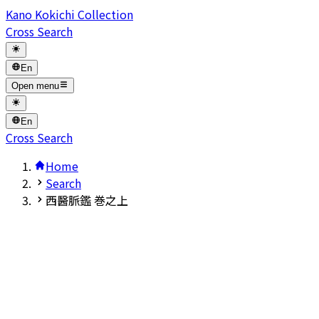
Kano Kokichi Collection
Cross Search
En
Open menu
En
Cross Search
Home
Search
西醫脈鑑 巻之上