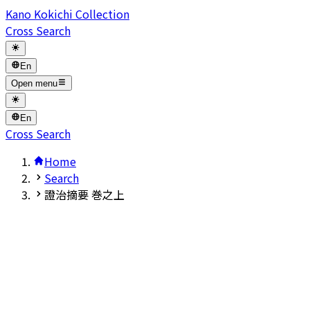
Kano Kokichi Collection
Cross Search
En
Open menu
En
Cross Search
Home
Search
證治摘要 巻之上