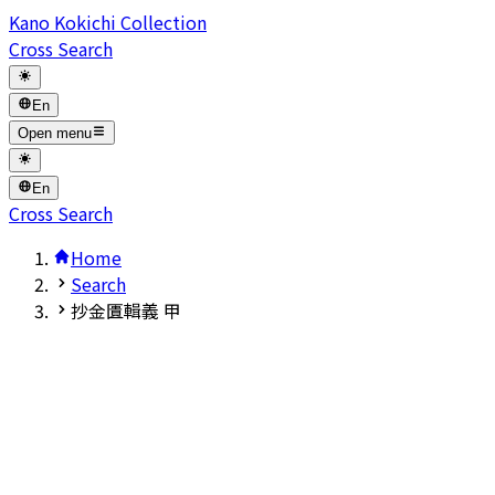
Kano Kokichi Collection
Cross Search
En
Open menu
En
Cross Search
Home
Search
抄金匱輯義 甲