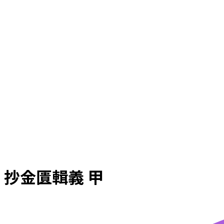
抄金匱輯義 甲