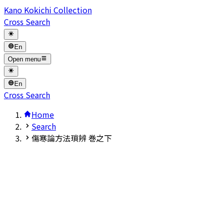
Kano Kokichi Collection
Cross Search
En
Open menu
En
Cross Search
Home
Search
傷寒論方法瑣辨 巻之下