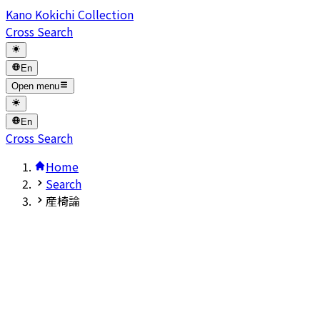
Kano Kokichi Collection
Cross Search
En
Open menu
En
Cross Search
Home
Search
産椅論