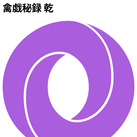
禽戯秘録 乾