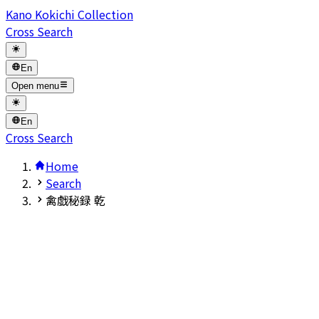
Kano Kokichi Collection
Cross Search
En
Open menu
En
Cross Search
Home
Search
禽戯秘録 乾