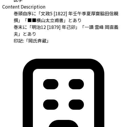
Content Description
巻頭自序に「文政5 [1822] 年壬午季夏厚齋脇田信親
撰」「■■横山太立甫書」とあり
巻末に「明治12 [1879] 年己卯」「一讀 雲峰 岡直義
夫」とあり
印記:「岡氏弆蔵」