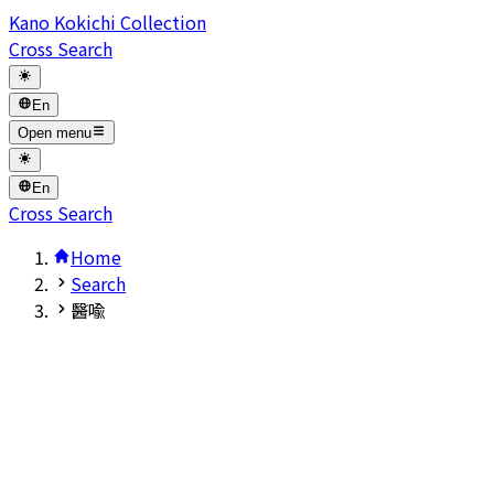
Kano Kokichi Collection
Cross Search
En
Open menu
En
Cross Search
Home
Search
醫喩