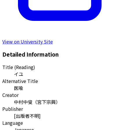
View on University Site
Detailed Information
Title (Reading)
イユ
Alternative Title
医喩
Creator
中村中叟
（
宮下宗興
）
Publisher
[出版者不明]
Language
Japanese