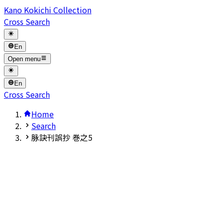
Kano Kokichi Collection
Cross Search
En
Open menu
En
Cross Search
Home
Search
脉訣刊誤抄 巻之5