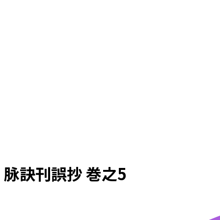
脉訣刊誤抄 巻之5