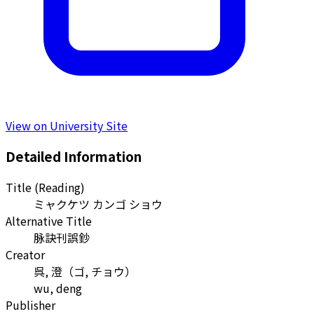
View on University Site
Detailed Information
Title (Reading)
ミャクケツ カンゴ ショウ
Alternative Title
脉訣刊誤鈔
Creator
呉, 澄
（
ゴ, チョウ
）
wu, deng
Publisher