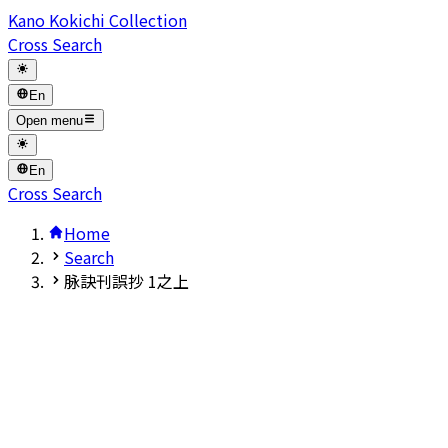
Kano Kokichi Collection
Cross Search
En
Open menu
En
Cross Search
Home
Search
脉訣刊誤抄 1之上