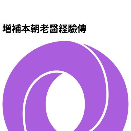
増補本朝老醫経驗傳