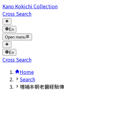
Kano Kokichi Collection
Cross Search
En
Open menu
En
Cross Search
Home
Search
増補本朝老醫経驗傳