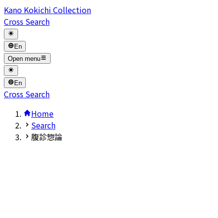
Kano Kokichi Collection
Cross Search
En
Open menu
En
Cross Search
Home
Search
腹診惣論