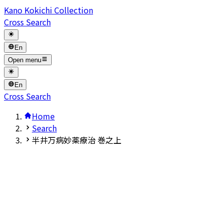
Kano Kokichi Collection
Cross Search
En
Open menu
En
Cross Search
Home
Search
半井万病妙薬療治 巻之上