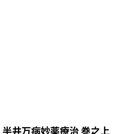
半井万病妙薬療治 巻之上