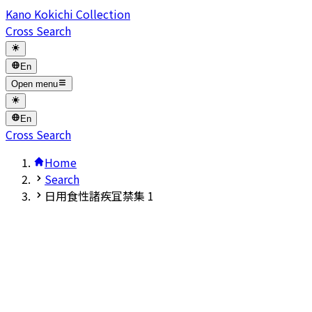
Kano Kokichi Collection
Cross Search
En
Open menu
En
Cross Search
Home
Search
日用食性諸疾冝禁集 1