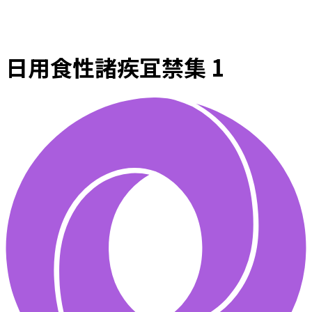
日用食性諸疾冝禁集 1