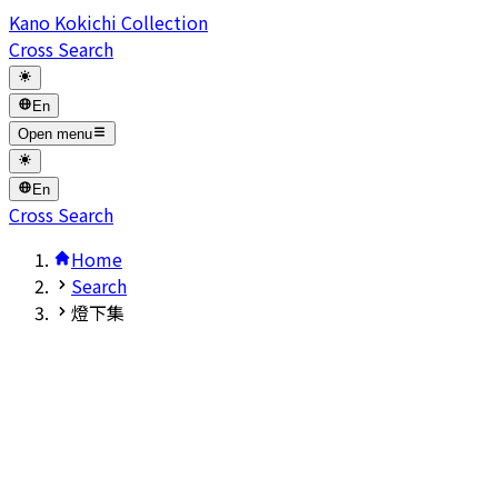
Kano Kokichi Collection
Cross Search
En
Open menu
En
Cross Search
Home
Search
燈下集