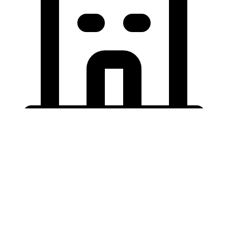
Holding University
九州大学