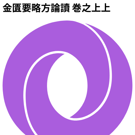
金匱要略方論讀 巻之上上