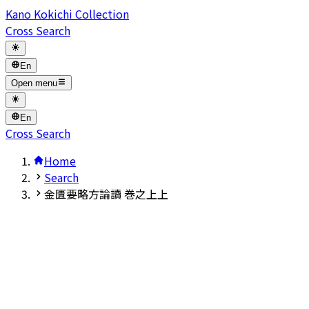
Kano Kokichi Collection
Cross Search
En
Open menu
En
Cross Search
Home
Search
金匱要略方論讀 巻之上上