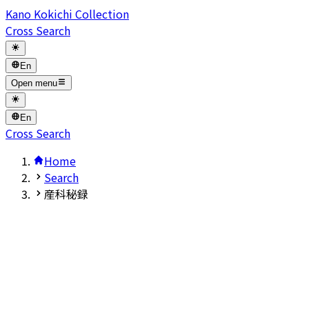
Kano Kokichi Collection
Cross Search
En
Open menu
En
Cross Search
Home
Search
産科秘録