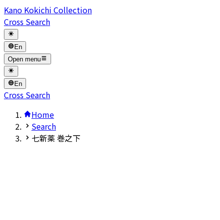
Kano Kokichi Collection
Cross Search
En
Open menu
En
Cross Search
Home
Search
七新薬 巻之下