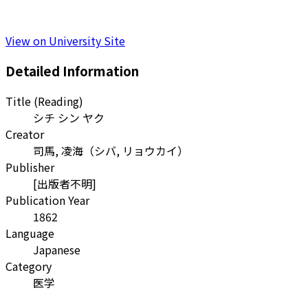
View on University Site
Detailed Information
Title (Reading)
シチ シン ヤク
Creator
司馬, 凌海
（
シバ, リョウカイ
）
Publisher
[出版者不明]
Publication Year
1862
Language
Japanese
Category
医学