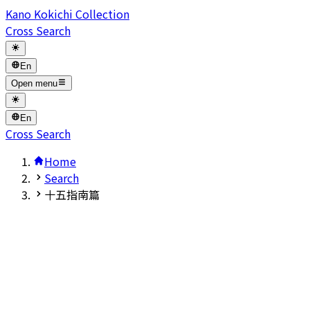
Kano Kokichi Collection
Cross Search
En
Open menu
En
Cross Search
Home
Search
十五指南篇